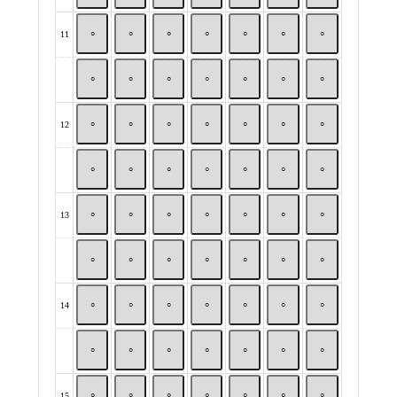
11
○
○
○
○
○
○
○
○
○
○
○
○
○
○
12
○
○
○
○
○
○
○
○
○
○
○
○
○
○
13
○
○
○
○
○
○
○
○
○
○
○
○
○
○
14
○
○
○
○
○
○
○
○
○
○
○
○
○
○
15
○
○
○
○
○
○
○