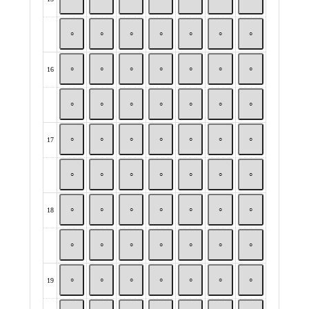
○
○
○
○
○
○
○
16
○
○
○
○
○
○
○
○
○
○
○
○
○
○
17
○
○
○
○
○
○
○
○
○
○
○
○
○
○
18
○
○
○
○
○
○
○
○
○
○
○
○
○
○
19
○
○
○
○
○
○
○