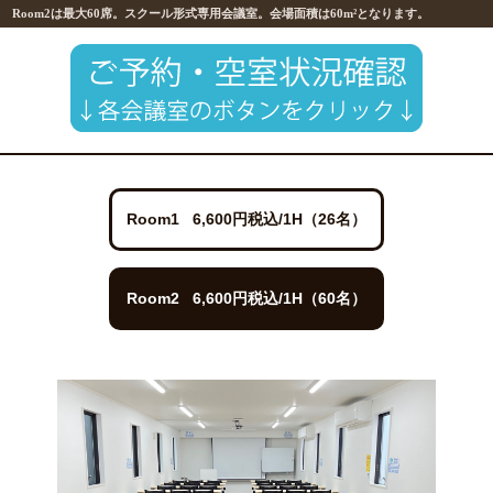
Room2は最大60席。スクール形式専用会議室。会場面積は60m²となります。